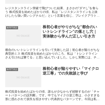
レジスタンスライン突破で飛びついた結果、まさかの“ダマし”を食ら
う 株式投資を始めたばかりの頃、私は「レジスタンスラインを上抜
けしたら強い買いシグナルだ」という言葉を信じ、ブレイクアウト戦
略ばかりを追いかけていました。そんなある日、とある銘...
株初心者がやりがちな“都合のい
株専門用語
いトレンドライン”の落とし穴｜
実体験から学んだ正しい引き方
都合のいいトレンドラインを引いて失敗した話｜初心者が陥りがちな
典型的ミス 株式投資を始めたばかりのころ、私は「トレンドライン
さえ引ければ勝てる」と思い込んでいました。しかし実際には、チャ
ートの見方を理解できておらず、自分に都合のいい方向にラ...
株初心者が陥りやすい「マイクロ
株専門用語
逆三尊」での失敗談と学び
株式投資を始めたばかりの頃、誰もが少なからず経験するのが「チャ
ートパターンの誤判断」です。中でもマイクロ逆三尊は、小さすぎる
形に惑わされて損失を招きやすい代表的なパターンです。今回は私自
身の失敗談を交えながら、どうすれば同じ間違いを防げるの...