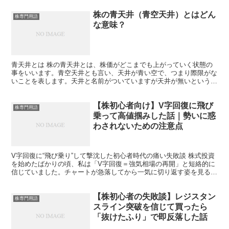
株の青天井（青空天井）とはどん
株専門用語
な意味？
青天井とは 株の青天井とは、株価がどこまでも上がっていく状態の
事をいいます。青空天井とも言い、天井が青い空で、つまり際限がな
いことを表します。天井と名前がついていますが天井が無いという意
味です。 高値圏の株価を「天井」と言い、最高値を「大天...
【株初心者向け】V字回復に飛び
株専門用語
乗って高値掴みした話｜勢いに惑
わされないための注意点
V字回復に“飛び乗り”して撃沈した初心者時代の痛い失敗談 株式投資
を始めたばかりの頃、私は「V字回復＝強気相場の再開」と短絡的に
信じていました。チャートが急落してから一気に切り返す姿を見る
と、「これは間違いなくチャンスだ！」と興奮し、思考停...
【株初心者の失敗談】レジスタン
株専門用語
スライン突破を信じて買ったら
「抜けたふり」で即反落した話