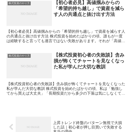
【初心者必見】高値掴みからの
株式投資のやり方
「希望的持ち越し」で資産を減ら
す人の共通点と抜け出す方法
【初心者必見】高値掴みからの「希望的持ち越し」で資産を減らす人
の共通点と抜け出す方法 株式投資を始めたばかりの頃、誰もが一度
は経験すると言っても過言ではない失敗があります。それが「高値掴
みからの希望的持ち越し」です。 私自身、投資を始めた初...
【株式投資初心者の失敗談】含み
株式投資のやり方
損が怖くてチャートを見なくなっ
た私が学んだ大切な教訓
【株式投資初心者の失敗談】含み損が怖くてチャートを見なくなった
私が学んだ大切な教訓 株式投資を始めたばかりの頃、私は「勉強し
てから買えば大丈夫」「長期投資だから多少の下落は気にしなくてい
い」と安易に考えていました。しかし実際には、含み損を抱...
上昇トレンド終盤のパターン無視で大損
した話｜初心者が押し目買いで失敗する
本当の理由