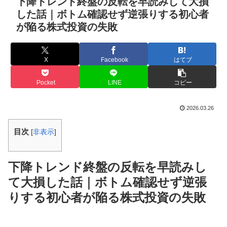
下降トレンド終盤の反転を早読みして大損
した話｜ボトム確認せず逆張りする初心者
が陥る株式投資の失敗
X
Facebook
はてブ
Pocket
LINE
コピー
2026.03.26
目次
[
非表示
]
下降トレンド終盤の反転を早読みし
て大損した話｜ボトム確認せず逆張
りする初心者が陥る株式投資の失敗