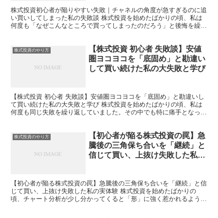
株式投資初心者が陥りやすい失敗｜チャネルの角度が急すぎるのに追
い買いしてしまった私の失敗談 株式投資を始めたばかりの頃、私は
何度も「なぜこんなところで買ってしまったのだろう」と後悔を繰り
返してきました。その中でも、特に大きな損失につながった...
【株式投資 初心者 失敗談】安値
株式投資のやり方
圏ヨコヨコを「底固め」と勘違い
して買い続けた私の大失敗と学び
【株式投資 初心者 失敗談】安値圏ヨコヨコを「底固め」と勘違いし
て買い続けた私の大失敗と学び 株式投資を始めたばかりの頃、私は
何度も同じ失敗を繰り返していました。その中でも特に痛手となった
のが、安値圏で株価がヨコヨコ動いている状態を「底固め...
【初心者が陥る株式投資の罠】急
株式投資のやり方
騰後の三角保ち合いを「継続」と
信じて買い、上抜け失敗した私の
実体験
【初心者が陥る株式投資の罠】急騰後の三角保ち合いを「継続」と信
じて買い、上抜け失敗した私の実体験 株式投資を始めたばかりの
頃、チャート分析が少し分かってくると「形」に強く惹かれるように
なります。私もその一人でした。特に急騰後の三角保ち合いは...