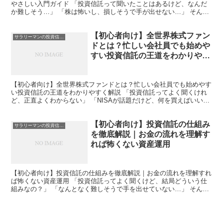
やさしい入門ガイド 「投資信託って聞いたことはあるけど、なんだ
か難しそう…」 「株は怖いし、損しそうで手が出せない…」 そんな
ふうに感じて、結局何も始められていない方は多いのでは...
【初心者向け】全世界株式ファン
サラリーマンの投資信託入門
ドとは？忙しい会社員でも始めや
すい投資信託の王道をわかりやす
く解説
【初心者向け】全世界株式ファンドとは？忙しい会社員でも始めやす
い投資信託の王道をわかりやすく解説 「投資信託ってよく聞くけれ
ど、正直よくわからない」 「NISAが話題だけど、何を買えばいいの
かわからない」 「仕事も忙しいし、投資の勉強まで手...
【初心者向け】投資信託の仕組み
サラリーマンの投資信託入門
を徹底解説｜お金の流れを理解す
れば怖くない資産運用
【初心者向け】投資信託の仕組みを徹底解説｜お金の流れを理解すれ
ば怖くない資産運用 「投資信託ってよく聞くけど、結局どういう仕
組みなの？」 「なんとなく難しそうで手を出せていない…」 そんな
ふうに感じている方は多いのではないでしょうか。 私自...